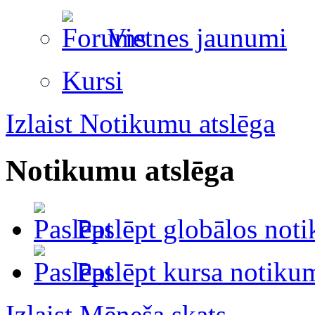
Vietnes jaunumi
Kursi
Izlaist Notikumu atslēga
Notikumu atslēga
Paslēpt globālos not
Paslēpt kursa notiku
Izlaist Mēneša skats