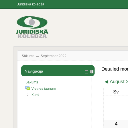
Juridiskā koledža
Sākums
September 2022
Detailed mo
Navigācija
◀
August 
Sākums
Vietnes jaunumi
Sv
Kursi
4