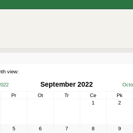
nth view:
September 2022
2022
Octo
Pr
Ot
Tr
Ce
Pk
1
2
5
6
7
8
9