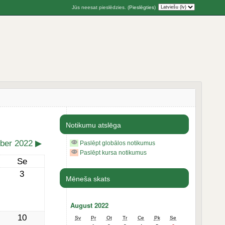
Jūs neesat pieslēdzies. (
Pieslēgties
)
Notikumu atslēga
ber 2022
▶
Paslēpt globālos notikumus
Paslēpt kursa notikumus
Se
3
Mēneša skats
August 2022
10
Sv
Pr
Ot
Tr
Ce
Pk
Se