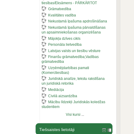
tiesības/Eksāmens - PĀRKĀRTOT
Grāmatvedība
Kvalitātes vadība
Nekustamā īpašuma apdrošināšana
Nekustamā īpašuma pārvaldīšanas
un apsaimniekošanas organizēšana
Mājokļa dzīves cikls
Personāla lietvedība
Latvijas valsts un tiesību vēsture
Finanšu grāmatvedība;Vadības
grāmatvedība
Uzņēmējdarbības pamati
(Komerctiesības)
Juridiskā analīze, tekstu rakstīšana
un juridiskā retorika
Mediācija
Civilā aizsardzība
Mācību līdzekļi Juridiskās koledžas
studentiem
Visi kursi
...
Tiešsaistes lietotāji