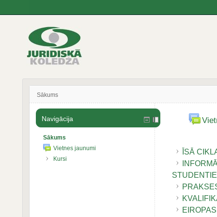
Sākums
Navigācija
Vie
Sākums
Vietnes jaunumi
ĪSĀ CIK
Kursi
INFORMĀ
STUDENTI
PRAKSES
KVALIFI
EIROPAS