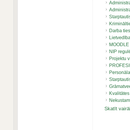
Administr
Administr
Starptauti
Kriminālt
Darba tie
Lietvedī
MOODLE
NIP regul
Projektu v
PROFESI
Personāla
Starptaut
Grāmatve
Kvalitātes
Nekustam
Skatīt vairā