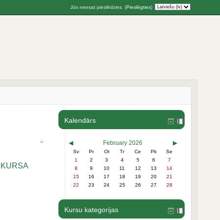
Jūs neesat pieslēdzies. (
Pieslēgties
)
Kalendārs
◀
February 2026
▶
Sv
Pr
Ot
Tr
Ce
Pk
Se
1
2
3
4
5
6
7
A KURSA
8
9
10
11
12
13
14
15
16
17
18
19
20
21
22
23
24
25
26
27
28
Kursu kategorijas