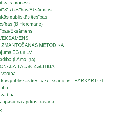
atīvais process
atīvās tiesības/Eksāmens
skās publiskās tiesības
iesības (B.Hercmane)
sības/Eksāmens
ba/EKSĀMENS
 IZMANTOŠANAS METODIKA
ējums ES un LV
adība (I.Amoliņa)
ONĀLĀ TĀLĀKIZGLĪTĪBA
 vadība
iskās publiskās tiesības/Eksāmens - PĀRKĀRTOT
dība
 vadība
ā īpašuma apdrošināšana
k