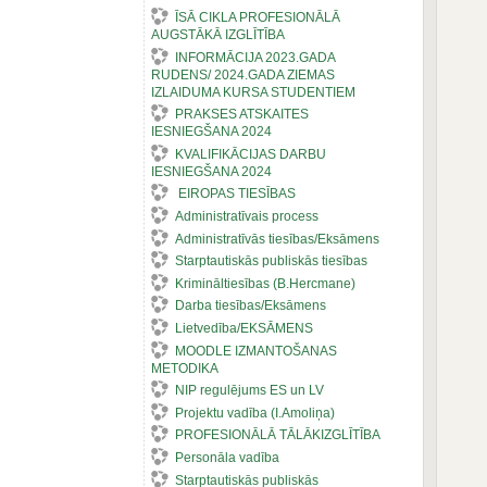
ĪSĀ CIKLA PROFESIONĀLĀ
AUGSTĀKĀ IZGLĪTĪBA
INFORMĀCIJA 2023.GADA
RUDENS/ 2024.GADA ZIEMAS
IZLAIDUMA KURSA STUDENTIEM
PRAKSES ATSKAITES
IESNIEGŠANA 2024
KVALIFIKĀCIJAS DARBU
IESNIEGŠANA 2024
EIROPAS TIESĪBAS
Administratīvais process
Administratīvās tiesības/Eksāmens
Starptautiskās publiskās tiesības
Krimināltiesības (B.Hercmane)
Darba tiesības/Eksāmens
Lietvedība/EKSĀMENS
MOODLE IZMANTOŠANAS
METODIKA
NIP regulējums ES un LV
Projektu vadība (I.Amoliņa)
PROFESIONĀLĀ TĀLĀKIZGLĪTĪBA
Personāla vadība
Starptautiskās publiskās